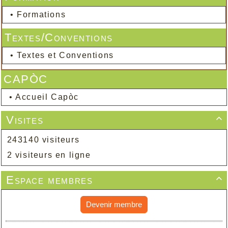
•
Formations
Textes/Conventions
•
Textes et Conventions
CAPÒC
•
Accueil Capòc
Visites

243140 visiteurs
2 visiteurs en ligne
Espace membres

Devenir membre