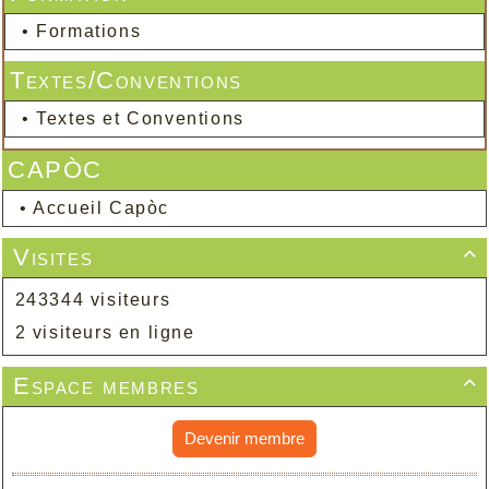
•
Formations
Textes/Conventions
•
Textes et Conventions
CAPÒC
•
Accueil Capòc
Visites

243344 visiteurs
2 visiteurs en ligne
Espace membres

Devenir membre