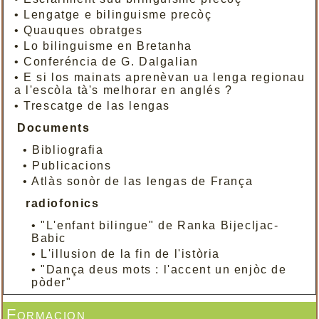
•
Lengatge e bilinguisme precòç
•
Quauques obratges
•
Lo bilinguisme en Bretanha
•
Conferéncia de G. Dalgalian
•
E si los mainats aprenèvan ua lenga regionau
a l'escòla tà's melhorar en anglés ?
•
Trescatge de las lengas
Documents
•
Bibliografia
•
Publicacions
•
Atlàs sonòr de las lengas de França
radiofonics
•
"L'enfant bilingue" de Ranka Bijecljac-
Babic
•
L'illusion de la fin de l'istòria
•
"Dança deus mots : l'accent un enjòc de
pòder"
Formacion