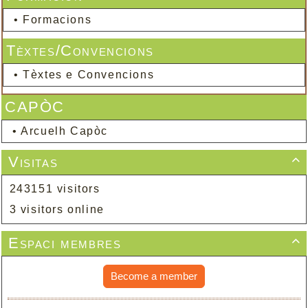
•
Formacions
Tèxtes/Convencions
•
Tèxtes e Convencions
CAPÒC
•
Arcuelh Capòc
Visitas

243151 visitors
3 visitors online
Espaci membres

Become a member