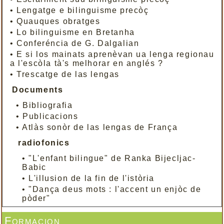
•
Lengatge e bilinguisme precòç
•
Quauques obratges
•
Lo bilinguisme en Bretanha
•
Conferéncia de G. Dalgalian
•
E si los mainats aprenèvan ua lenga regionau
a l'escòla tà's melhorar en anglés ?
•
Trescatge de las lengas
Documents
•
Bibliografia
•
Publicacions
•
Atlàs sonòr de las lengas de França
radiofonics
•
"L'enfant bilingue" de Ranka Bijecljac-
Babic
•
L'illusion de la fin de l'istòria
•
"Dança deus mots : l'accent un enjòc de
pòder"
Formacion