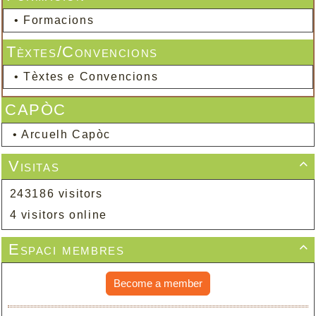
•
Formacions
Tèxtes/Convencions
•
Tèxtes e Convencions
CAPÒC
•
Arcuelh Capòc
Visitas

243186 visitors
4 visitors online
Espaci membres

Become a member