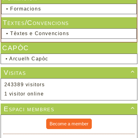
•
Formacions
Tèxtes/Convencions
•
Tèxtes e Convencions
CAPÒC
•
Arcuelh Capòc
Visitas

243389 visitors
1 visitor online
Espaci membres

Become a member