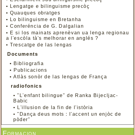
•
Lengatge e bilinguisme precòç
•
Quauques obratges
•
Lo bilinguisme en Bretanha
•
Conferéncia de G. Dalgalian
•
E si los mainats aprenèvan ua lenga regionau
a l'escòla tà's melhorar en anglés ?
•
Trescatge de las lengas
Documents
•
Bibliografia
•
Publicacions
•
Atlàs sonòr de las lengas de França
radiofonics
•
"L'enfant bilingue" de Ranka Bijecljac-
Babic
•
L'illusion de la fin de l'istòria
•
"Dança deus mots : l'accent un enjòc de
pòder"
Formacion